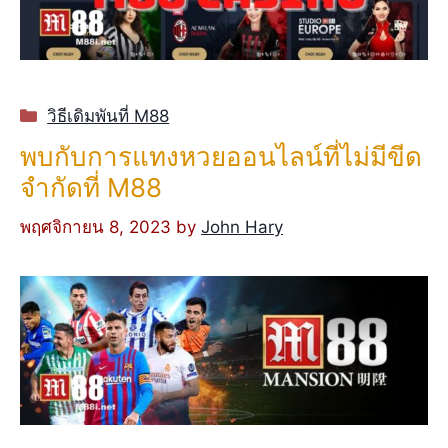
Categories
วิธีเดิมพันที่ M88
พบกับการแทงหวยออนไลน์ที่ไม่มีขีด
จำกัดที่ M88
พฤศจิกายน 8, 2023
by
John Hary