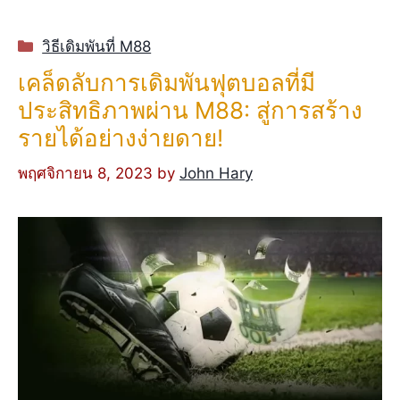
Categories
วิธีเดิมพันที่ M88
เคล็ดลับการเดิมพันฟุตบอลที่มี
ประสิทธิภาพผ่าน M88: สู่การสร้าง
รายได้อย่างง่ายดาย!
พฤศจิกายน 8, 2023
by
John Hary