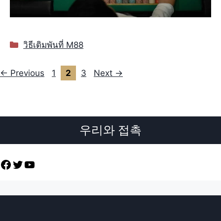
Categories
วิธีเดิมพันที่ M88
Page
Page
Page
←
Previous
1
2
3
Next
→
우리와 접촉
Facebook
Twitter
YouTube