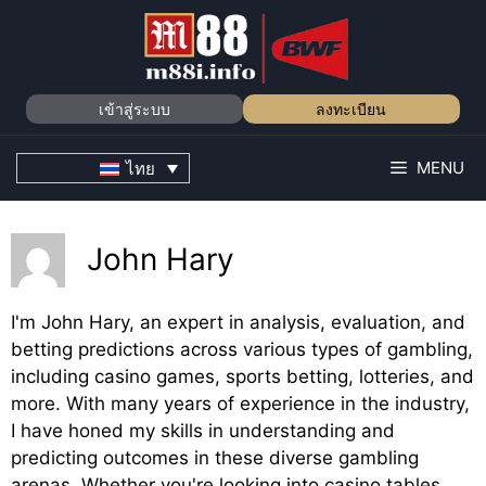
Skip
to
content
เข้าสู่ระบบ
ลงทะเบียน
MENU
ไทย
John Hary
I'm John Hary, an expert in analysis, evaluation, and
betting predictions across various types of gambling,
including casino games, sports betting, lotteries, and
more. With many years of experience in the industry,
I have honed my skills in understanding and
predicting outcomes in these diverse gambling
arenas. Whether you're looking into casino tables,