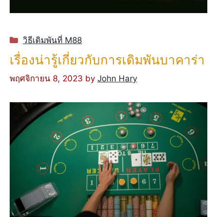
Categories
วิธีเดิมพันที่ M88
เรื่องน่ารู้เกี่ยวกับการเดิมพันบาคาร่า
พฤศจิกายน 8, 2023
by
John Hary