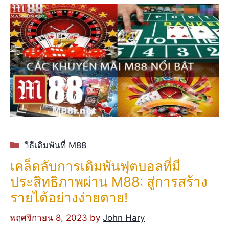
Categories
วิธีเดิมพันที่ M88
เคล็ดลับการเดิมพันฟุตบอลที่มี
ประสิทธิภาพผ่าน M88: สู่การสร้าง
รายได้อย่างง่ายดาย!
พฤศจิกายน 8, 2023
by
John Hary