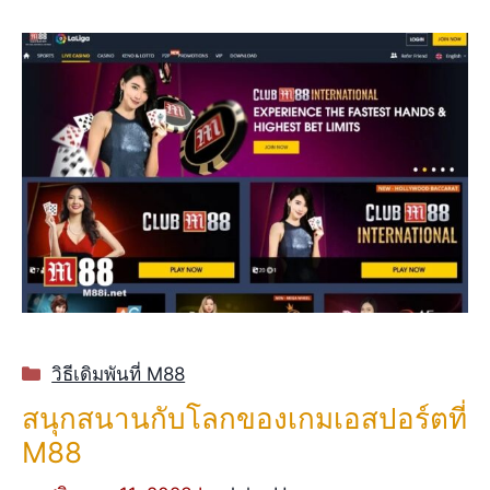
Categories
วิธีเดิมพันที่ M88
สนุกสนานกับโลกของเกมเอสปอร์ตที่
M88