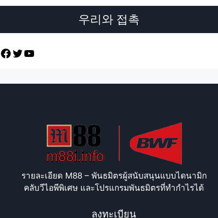
우리와 접촉
Facebook
Twitter
YouTube
รายละเอียด M88 – พันธมิตรผู้สนับสนุนแบบไดนามิก
คลับวีไอพีพิเศษ และโปรแกรมพันธมิตรที่ทำกำไรได้
ลงทะเบียน