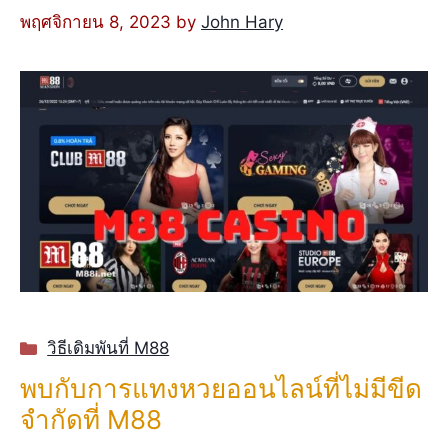
พฤศจิกายน 8, 2023
by
John Hary
Categories
วิธีเดิมพันที่ M88
พบกับการแทงหวยออนไลน์ที่ไม่มีขีด
จำกัดที่ M88