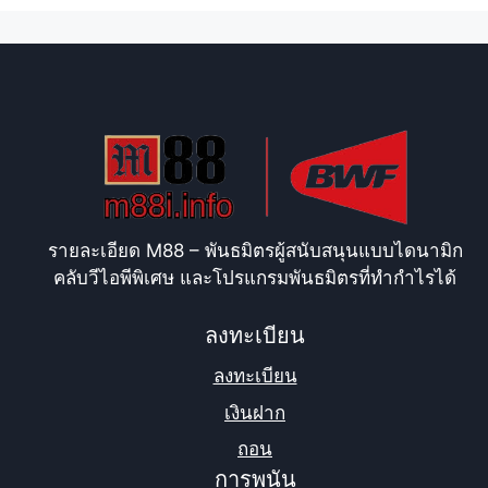
รายละเอียด M88 – พันธมิตรผู้สนับสนุนแบบไดนามิก
คลับวีไอพีพิเศษ และโปรแกรมพันธมิตรที่ทำกำไรได้
ลงทะเบียน
ลงทะเบียน
เงินฝาก
ถอน
การพนัน