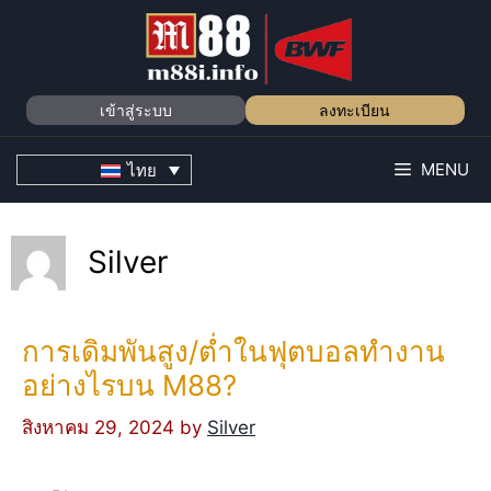
Skip
to
content
เข้าสู่ระบบ
ลงทะเบียน
MENU
ไทย
Silver
การเดิมพันสูง/ต่ำในฟุตบอลทำงาน
อย่างไรบน M88?
สิงหาคม 29, 2024
by
Silver