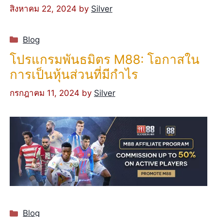
สิงหาคม 22, 2024
by
Silver
Categories
Blog
โปรแกรมพันธมิตร M88: โอกาสใน
การเป็นหุ้นส่วนที่มีกำไร
กรกฎาคม 11, 2024
by
Silver
Categories
Blog