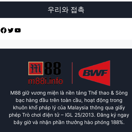
우리와 접촉
Facebook
Twitter
YouTube
M88 giữ vương miện là nền tảng Thể thao & Sòng
bạc hàng đầu trên toàn cầu, hoạt động trong
khuôn khổ pháp lý của Malaysia thông qua giấy
phép Trò chơi điện tử – IGL 25/2013. Đăng ký ngay
bây giờ và nhận phần thưởng hào phóng 188%.